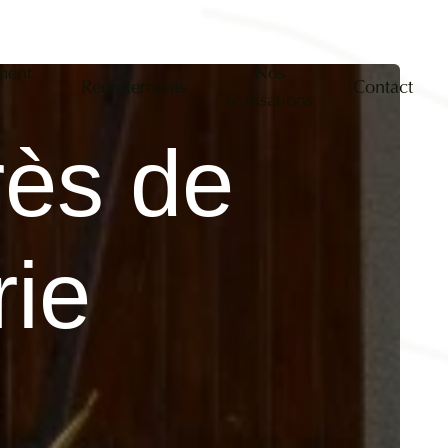
ment
Nos
Recrutements
Contact
n
réalisations
rès de
rie