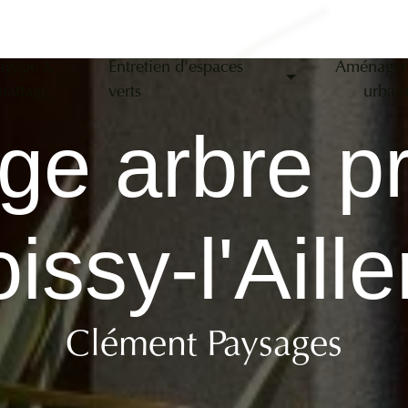
agage &
Entretien d'espaces
Aménage
battage
verts
urbai
ge arbre p
issy-l'Aille
Clément Paysages