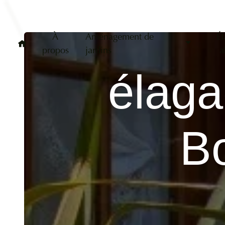
Panneau de gestion des cookies
À
Aménagement de
Él
propos
jardins
a
élaga
Bo