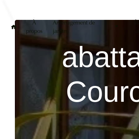
Panneau de gestion des cookies
À
Aménagement de
Él
propos
jardins
a
abatt
Courc