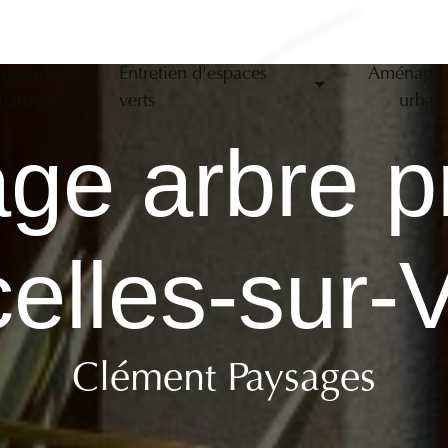
agage &
Entretien d'espaces
Aménage
battage
verts
urbai
age arbre p
elles-sur-
Clément Paysages