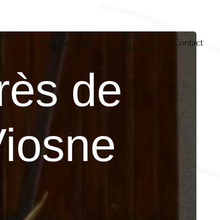
ment
Nos
Recrutements
Contact
n
réalisations
rès de
Viosne